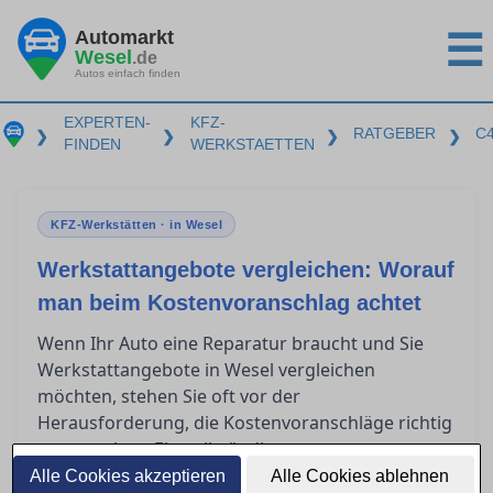
Automarkt
☰
Wesel
.de
Autos einfach finden
EXPERTEN-
KFZ-
RATGEBER
C
❯
❯
❯
❯
FINDEN
WERKSTAETTEN
KFZ-Werkstätten · in Wesel
Werkstattangebote vergleichen: Worauf
man beim Kostenvoranschlag achtet
Wenn Ihr Auto eine Reparatur braucht und Sie
Werkstattangebote in Wesel vergleichen
möchten, stehen Sie oft vor der
Herausforderung, die Kostenvoranschläge richtig
zu verstehen. Ein vollständiger
Kostenvoranschlag sollte klare Informationen
Alle Cookies akzeptieren
Alle Cookies ablehnen