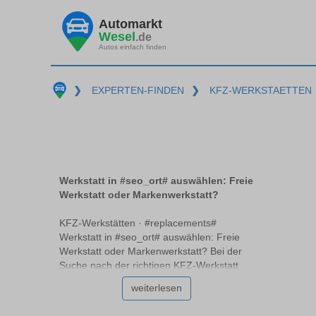
Automarkt
Wesel
.de
Autos einfach finden
❯
EXPERTEN-FINDEN
❯
KFZ-WERKSTAETTEN
Werkstatt in #seo_ort# auswählen: Freie
Werkstatt oder Markenwerkstatt?
KFZ-Werkstätten · #replacements#
Werkstatt in #seo_ort# auswählen: Freie
Werkstatt oder Markenwerkstatt? Bei der
Suche nach der richtigen KFZ-Werkstatt
#replacements# stehen Autobesitzer oft vor
weiterlesen
der Frage: freie Werkstatt oder
Markenwerkstatt? Beide Optionen haben