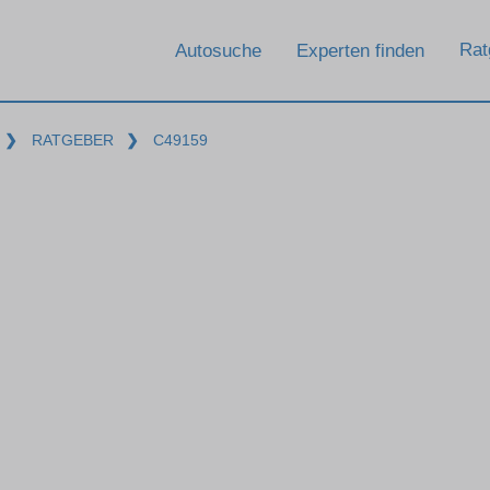
Rat
Autosuche
Experten finden
❯
RATGEBER
❯
C49159