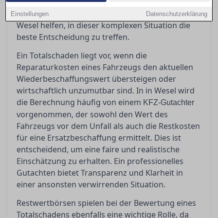
bei denen man jedoch Vorsicht walten lassen
sollte. Ein erfahrener Gutachter kann Ihnen in
Einstellungen
Datenschutzerklärung
Wesel helfen, in dieser komplexen Situation die
beste Entscheidung zu treffen.
Ein Totalschaden liegt vor, wenn die
Reparaturkosten eines Fahrzeugs den aktuellen
Wiederbeschaffungswert übersteigen oder
wirtschaftlich unzumutbar sind. In in Wesel wird
die Berechnung häufig von einem
KFZ-Gutachter
vorgenommen, der sowohl den Wert des
Fahrzeugs vor dem Unfall als auch die Restkosten
für eine Ersatzbeschaffung ermittelt. Dies ist
entscheidend, um eine faire und realistische
Einschätzung zu erhalten. Ein professionelles
Gutachten bietet Transparenz und Klarheit in
einer ansonsten verwirrenden Situation.
Restwertbörsen spielen bei der Bewertung eines
Totalschadens ebenfalls eine wichtige Rolle, da