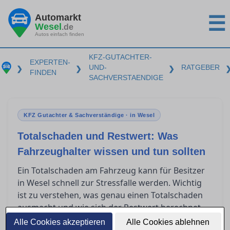
Automarkt
☰
Wesel
.de
Autos einfach finden
KFZ-GUTACHTER-
EXPERTEN-
UND-
RATGEBER
❯
❯
❯
FINDEN
SACHVERSTAENDIGE
KFZ Gutachter & Sachverständige · in Wesel
Totalschaden und Restwert: Was
Fahrzeughalter wissen und tun sollten
Ein Totalschaden am Fahrzeug kann für Besitzer
in Wesel schnell zur Stressfalle werden. Wichtig
ist zu verstehen, was genau einen Totalschaden
ausmacht und wie sich der Restwert berechnet.
Zudem spielen Restwertbörsen häufig eine Rolle,
Alle Cookies akzeptieren
Alle Cookies ablehnen