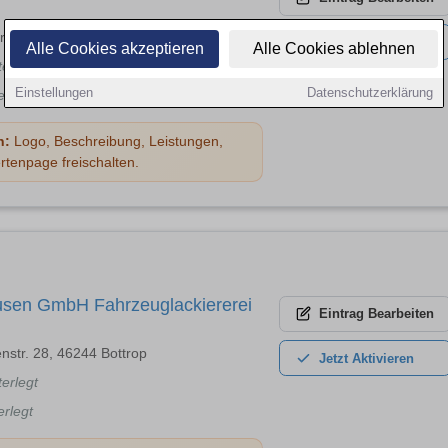
r Str. 48A, 46284 Dorsten
Jetzt
Aktivieren
Alle Cookies akzeptieren
Alle Cookies ablehnen
terlegt
Einstellungen
Datenschutzerklärung
erlegt
n:
Logo, Beschreibung, Leistungen,
rtenpage freischalten.
sen GmbH Fahrzeuglackiererei
Eintrag
Bearbeiten
enstr. 28, 46244 Bottrop
Jetzt
Aktivieren
terlegt
erlegt