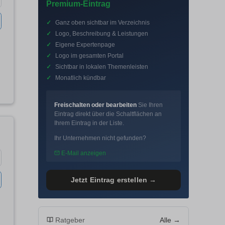
Premium-Eintrag
✓
Ganz oben sichtbar im Verzeichnis
✓
Logo, Beschreibung & Leistungen
✓
Eigene Expertenpage
✓
Logo im gesamten Portal
✓
Sichtbar in lokalen Themenleisten
✓
Monatlich kündbar
Freischalten oder bearbeiten
Sie Ihren
Eintrag direkt über die Schaltflächen an
Ihrem Eintrag in der Liste.
Ihr Unternehmen nicht gefunden?
E-Mail anzeigen
Jetzt Eintrag erstellen →
Ratgeber
Alle →