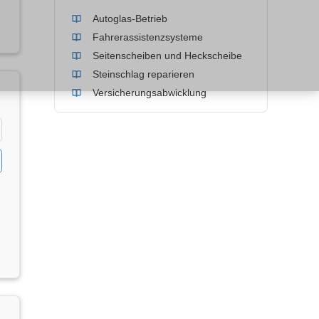
Autoglas-Betrieb
Fahrerassistenzsysteme
Seitenscheiben und Heckscheibe
Steinschlag reparieren
Versicherungsabwicklung